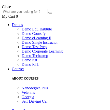
Close
My Cart
0
Demos
Demo Edu Institute
Demo Coursify
Demo eLearning II
Demo Single Instructor
Demo Test Prep
Demo Corporate Learning
Demo Techcamp
Demo Kit
Demo RTL
Courses
ABOUT COURSES
Nanodegree Plus
Veterans
Georgia
Self-Driving Car