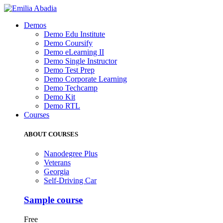
Demos
Demo Edu Institute
Demo Coursify
Demo eLearning II
Demo Single Instructor
Demo Test Prep
Demo Corporate Learning
Demo Techcamp
Demo Kit
Demo RTL
Courses
ABOUT COURSES
Nanodegree Plus
Veterans
Georgia
Self-Driving Car
Sample course
Free