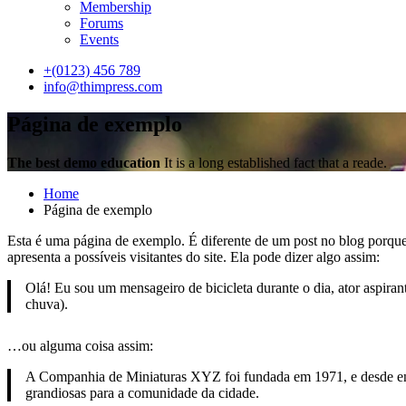
Membership
Forums
Events
+(0123) 456 789
info@thimpress.com
Página de exemplo
The best demo education
It is a long established fact that a reade.
Home
Página de exemplo
Esta é uma página de exemplo. É diferente de um post no blog porqu
apresenta a possíveis visitantes do site. Ela pode dizer algo assim:
Olá! Eu sou um mensageiro de bicicleta durante o dia, ator aspira
chuva).
…ou alguma coisa assim:
A Companhia de Miniaturas XYZ foi fundada em 1971, e desde entã
grandiosas para a comunidade da cidade.